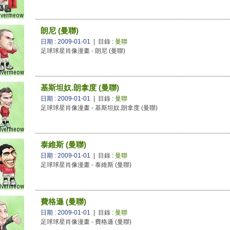
朗尼 (曼聯)
日期 : 2009-01-01
| 目錄 :
曼聯
足球球星肖像漫畫 - 朗尼 (曼聯)
基斯坦奴.朗拿度 (曼聯)
日期 : 2009-01-01
| 目錄 :
曼聯
足球球星肖像漫畫 - 基斯坦奴.朗拿度 (曼聯)
泰維斯 (曼聯)
日期 : 2009-01-01
| 目錄 :
曼聯
足球球星肖像漫畫 - 泰維斯 (曼聯)
費格遜 (曼聯)
日期 : 2009-01-01
| 目錄 :
曼聯
足球球星肖像漫畫 - 費格遜 (曼聯)