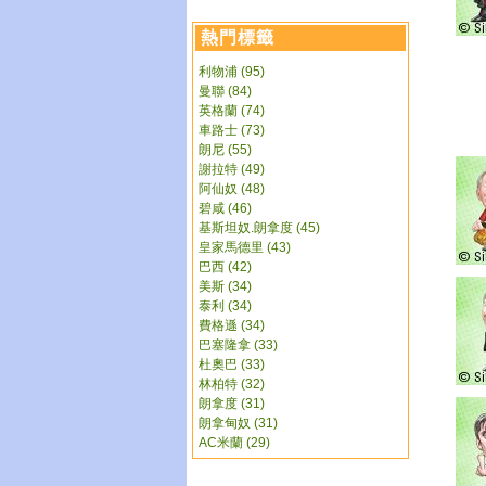
熱門標籤
利物浦 (95)
曼聯 (84)
英格蘭 (74)
車路士 (73)
朗尼 (55)
謝拉特 (49)
阿仙奴 (48)
碧咸 (46)
基斯坦奴.朗拿度 (45)
皇家馬德里 (43)
巴西 (42)
美斯 (34)
泰利 (34)
費格遜 (34)
巴塞隆拿 (33)
杜奧巴 (33)
林柏特 (32)
朗拿度 (31)
朗拿甸奴 (31)
AC米蘭 (29)