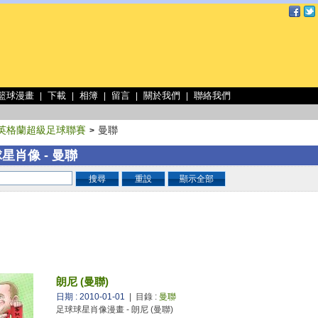
 籃球漫畫
下載
相簿
留言
關於我們
聯絡我們
|
|
|
|
|
英格蘭超級足球聯賽
曼聯
>
星肖像 - 曼聯
搜尋
重設
顯示全部
朗尼 (曼聯)
日期 : 2010-01-01
| 目錄 :
曼聯
足球球星肖像漫畫 - 朗尼 (曼聯)