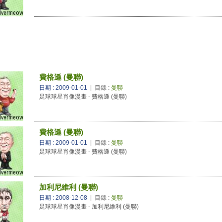
費格遜 (曼聯)
日期 : 2009-01-01
| 目錄 :
曼聯
足球球星肖像漫畫 - 費格遜 (曼聯)
費格遜 (曼聯)
日期 : 2009-01-01
| 目錄 :
曼聯
足球球星肖像漫畫 - 費格遜 (曼聯)
加利尼維利 (曼聯)
日期 : 2008-12-08
| 目錄 :
曼聯
足球球星肖像漫畫 - 加利尼維利 (曼聯)