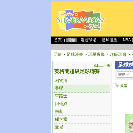
首頁
展館
漫遊球場
足球漫畫
NBA
|
|
|
|
展館
足球漫畫
球星肖像
超級球會
>
>
>
>
足球球
返回上一級
英格蘭超級足球聯賽
利物浦
曼聯
曼聯
車路士
阿仙奴
熱刺
紐卡素
曼城