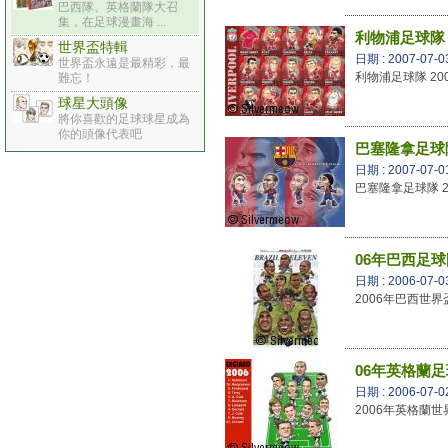
巴西隊、英格蘭隊大召
集，在足球漫畫海 ...
利物浦足球隊 2
世界盃特輯
日期 : 2007-07-0
世界盃永遠是最精彩，最
利物浦足球隊 20
難忘！
球星大頭像
將你喜歡的足球球星成為
你的頭像代表吧
巴塞隆拿足球隊
日期 : 2007-07-0
巴塞隆拿足球隊 2
06年巴西足
日期 : 2006-07-0
2006年巴西世
06年英格蘭
日期 : 2006-07-0
2006年英格蘭