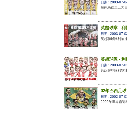
日期 : 2003-07-0
皇家馬德里五大巨
英超球隊 - 利物
日期 : 2003-07-0
英超聯球隊利物浦
英超球隊 - 利物
日期 : 2003-07-0
英超聯球隊利物浦
02年巴西足
日期 : 2002-07-0
2002年世界盃冠軍