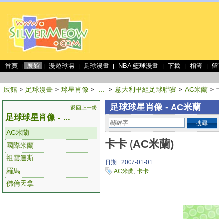
首頁
展館
漫遊球場
足球漫畫
NBA 籃球漫畫
下載
相簿
留
|
|
|
|
|
|
|
展館
足球漫畫
球星肖像
...
意大利甲組足球聯賽
AC米蘭
>
>
>
>
>
>
足球球星肖像 - AC米蘭
返回上一級
足球球星肖像 - ...
搜尋
AC米蘭
卡卡 (AC米蘭)
國際米蘭
祖雲達斯
日期 : 2007-01-01
羅馬
AC米蘭
,
卡卡
佛倫天拿