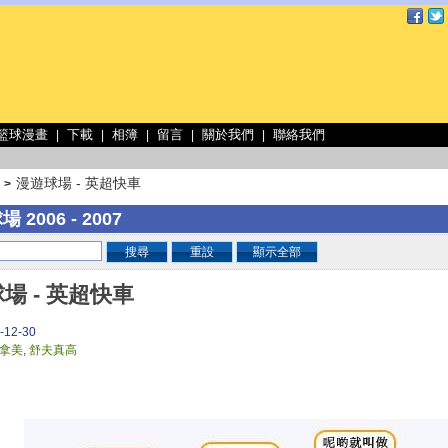
 籃球漫畫
下載
相簿
留言
關於我們
聯絡我們
|
|
|
|
|
漫遊球場 - 英超快車
>
 2006 - 2007
搜尋
重設
顯示全部
場 - 英超快車
-12-30
拿美
,
舒夫真高