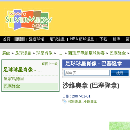
首頁
展館
漫遊球場
足球漫畫
NBA 籃球漫畫
下載
相簿
留
|
|
|
|
|
|
|
展館
足球漫畫
球星肖像
...
西班牙甲組足球聯賽
巴塞隆拿
>
>
>
>
>
>
足球球星肖像 - 巴塞隆拿
返回上一級
足球球星肖像 - ...
搜尋
皇家馬德里
沙維奧拿 (巴塞隆拿)
巴塞隆拿
日期 : 2007-01-01
巴塞隆拿
,
沙維奧拿