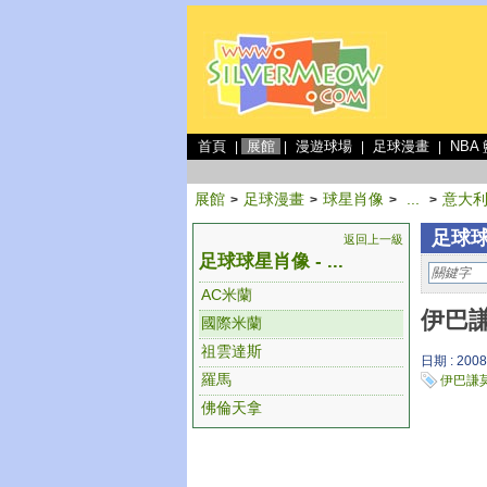
首頁
展館
漫遊球場
足球漫畫
NBA
|
|
|
|
展館
足球漫畫
球星肖像
...
意大
>
>
>
>
足球球
返回上一級
足球球星肖像 - ...
AC米蘭
伊巴謙
國際米蘭
祖雲達斯
日期 : 2008
羅馬
伊巴謙
佛倫天拿