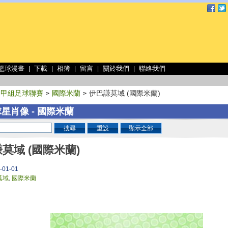
 籃球漫畫
下載
相簿
留言
關於我們
聯絡我們
|
|
|
|
|
利甲組足球聯賽
國際米蘭
伊巴謙莫域 (國際米蘭)
>
>
星肖像 - 國際米蘭
搜尋
重設
顯示全部
莫域 (國際米蘭)
-01-01
莫域
,
國際米蘭