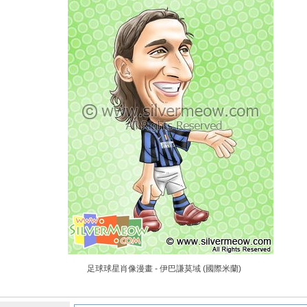
足球球星肖像漫畫 - 伊巴謙莫域 (國際米蘭)