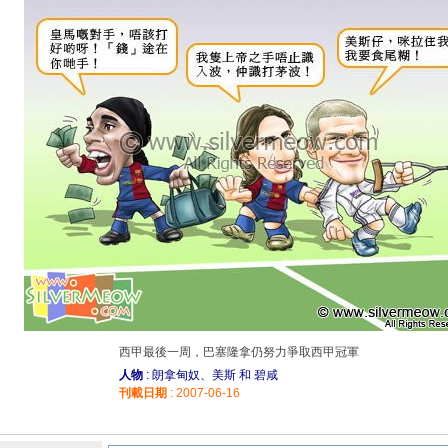
西甲最後一周，巴塞隆拿仍努力爭取西甲冠軍
人物
: 朗拿甸奴、美斯 和 碧咸
刊載日期
: 2007-06-16