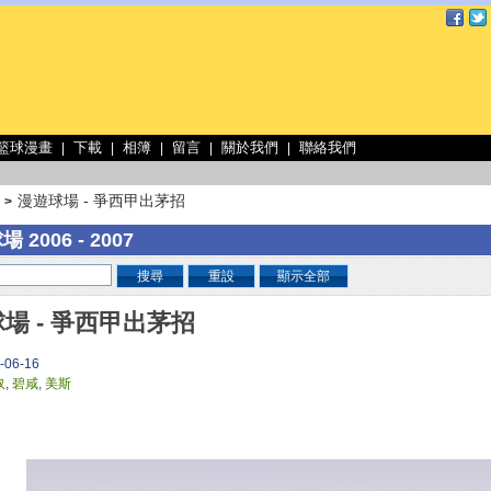
 籃球漫畫
下載
相簿
留言
關於我們
聯絡我們
|
|
|
|
|
漫遊球場 - 爭西甲出茅招
>
 2006 - 2007
搜尋
重設
顯示全部
場 - 爭西甲出茅招
-06-16
奴
,
碧咸
,
美斯