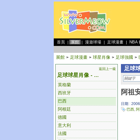
首頁
展館
漫遊球場
足球漫畫
NBA
|
|
|
|
展館
足球漫畫
球星肖像
足球強國
>
>
>
>
足球球
返回上一級
足球球星肖像 - ...
英格蘭
阿祖安
西班牙
巴西
日期 : 2006
阿根廷
巴西
,
阿
德國
意大利
法國