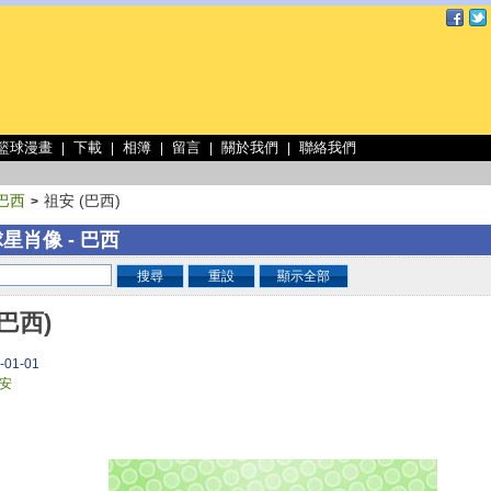
 籃球漫畫
下載
相簿
留言
關於我們
聯絡我們
|
|
|
|
|
巴西
祖安 (巴西)
>
星肖像 - 巴西
搜尋
重設
顯示全部
(巴西)
-01-01
安