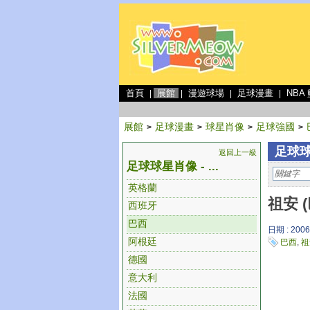
首頁
展館
漫遊球場
足球漫畫
NBA
|
|
|
|
展館
足球漫畫
球星肖像
足球強國
>
>
>
>
足球球
返回上一級
足球球星肖像 - ...
英格蘭
祖安 
西班牙
巴西
日期 : 2006
阿根廷
巴西
,
祖
德國
意大利
法國