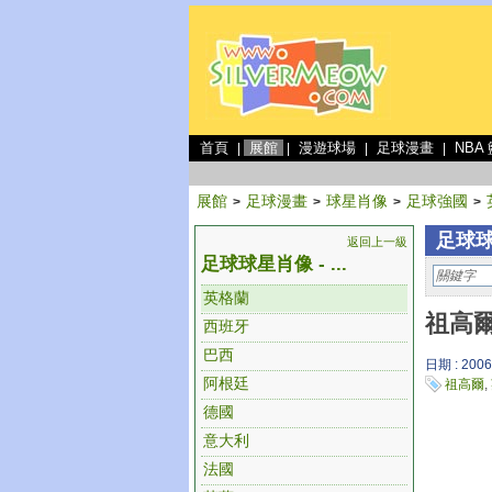
首頁
展館
漫遊球場
足球漫畫
NBA
|
|
|
|
展館
足球漫畫
球星肖像
足球強國
>
>
>
>
足球球
返回上一級
足球球星肖像 - ...
英格蘭
祖高爾
西班牙
巴西
日期 : 2006
阿根廷
祖高爾
,
德國
意大利
法國