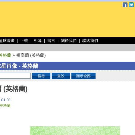
 籃球漫畫
下載
相簿
留言
關於我們
聯絡我們
|
|
|
|
|
英格蘭
祖高爾 (英格蘭)
>
星肖像 - 英格蘭
搜尋
重設
顯示全部
 (英格蘭)
-01-01
英格蘭