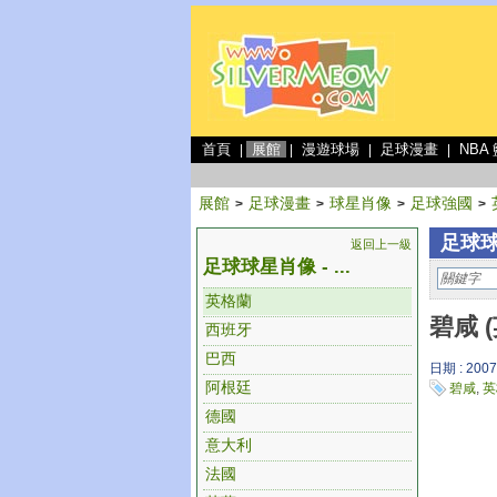
首頁
展館
漫遊球場
足球漫畫
NBA
|
|
|
|
展館
足球漫畫
球星肖像
足球強國
>
>
>
>
足球球
返回上一級
足球球星肖像 - ...
英格蘭
碧咸 
西班牙
巴西
日期 : 2007
阿根廷
碧咸
,
英
德國
意大利
法國