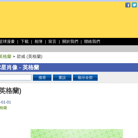
 籃球漫畫
下載
相簿
留言
關於我們
聯絡我們
|
|
|
|
|
英格蘭
碧咸 (英格蘭)
>
星肖像 - 英格蘭
搜尋
重設
顯示全部
(英格蘭)
-01-01
格蘭