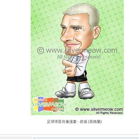
足球球星肖像漫畫 - 碧咸 (英格蘭)