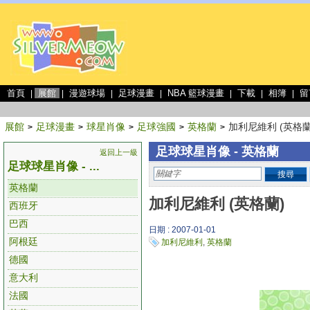
首頁
展館
漫遊球場
足球漫畫
NBA 籃球漫畫
下載
相簿
留
|
|
|
|
|
|
|
展館
足球漫畫
球星肖像
足球強國
英格蘭
加利尼維利 (英格蘭
>
>
>
>
>
足球球星肖像 - 英格蘭
返回上一級
足球球星肖像 - ...
搜尋
英格蘭
加利尼維利 (英格蘭)
西班牙
巴西
日期 : 2007-01-01
阿根廷
加利尼維利
,
英格蘭
德國
意大利
法國