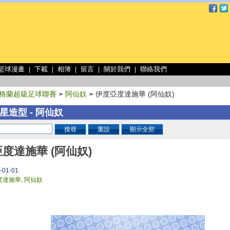
 籃球漫畫
下載
相簿
留言
關於我們
聯絡我們
|
|
|
|
|
格蘭超級足球聯賽
阿仙奴
伊度亞度達施華 (阿仙奴)
>
>
星造型 - 阿仙奴
搜尋
重設
顯示全部
度達施華 (阿仙奴)
-01-01
度達施華
,
阿仙奴