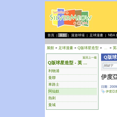
首頁
展館
漫遊球場
足球漫畫
NBA
|
|
|
|
展館
足球漫畫
Q版球星造型
...
英
>
>
>
>
Q版球
返回上一級
Q版球星造型 - 英 ...
利物浦
伊度亞
曼聯
車路士
日期 : 2009
阿仙奴
伊度亞
熱刺
曼城