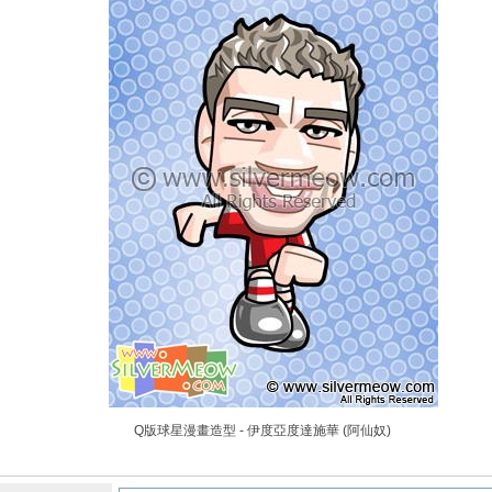
Q版球星漫畫造型 - 伊度亞度達施華 (阿仙奴)