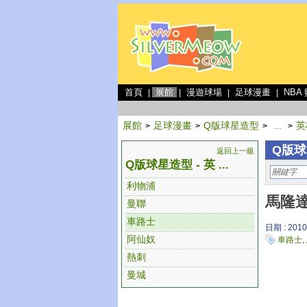
首頁
展館
漫遊球場
足球漫畫
NBA
|
|
|
|
展館
足球漫畫
Q版球星造型
...
英
>
>
>
>
Q版球
返回上一級
Q版球星造型 - 英 ...
利物浦
馬隆達
曼聯
車路士
日期 : 2010
阿仙奴
車路士
,
熱刺
曼城