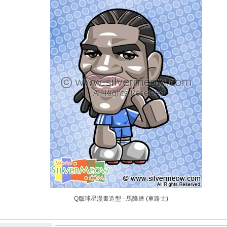
Q版球星漫畫造型 - 馬隆達 (車路士)