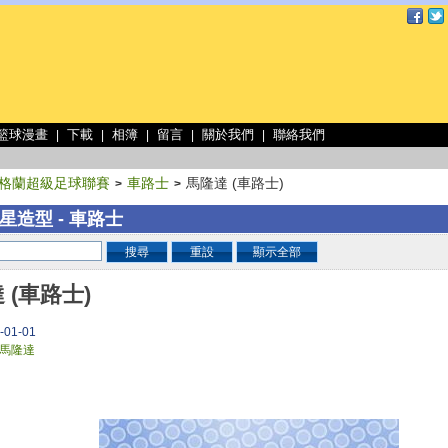
 籃球漫畫
下載
相簿
留言
關於我們
聯絡我們
|
|
|
|
|
格蘭超級足球聯賽
車路士
馬隆達 (車路士)
>
>
星造型 - 車路士
搜尋
重設
顯示全部
 (車路士)
-01-01
馬隆達