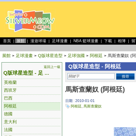
首頁
展館
漫遊球場
足球漫畫
NBA 籃球漫畫
下載
相簿
留
|
|
|
|
|
|
|
展館
足球漫畫
Q版球星造型
足球強國
阿根廷
馬斯查蘭奴 (阿
>
>
>
>
>
Q版球星造型 - 阿根廷
返回上一級
Q版球星造型 - 足 ...
搜尋
英格蘭
馬斯查蘭奴 (阿根廷)
西班牙
巴西
日期 : 2010-01-01
阿根廷
阿根廷
,
馬斯查蘭奴
德國
意大利
法國