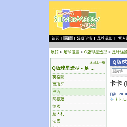
首頁
展館
漫遊球場
足球漫畫
NBA
|
|
|
|
展館
足球漫畫
Q版球星造型
足球強
>
>
>
Q版球
返回上一級
Q版球星造型 - 足 ...
英格蘭
卡卡 
西班牙
巴西
日期 : 2010
阿根廷
卡卡
,
巴
德國
意大利
法國