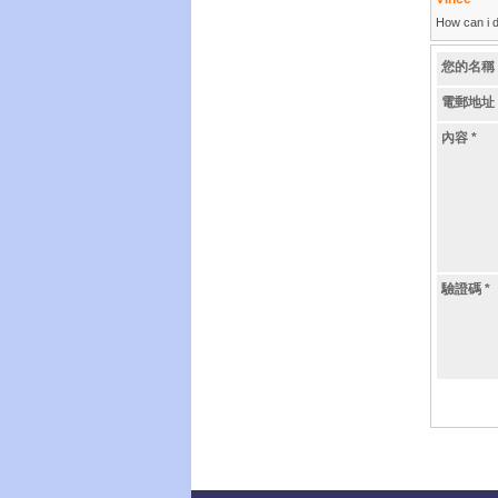
How can i d
您的名稱
電郵地址
內容
*
驗證碼
*