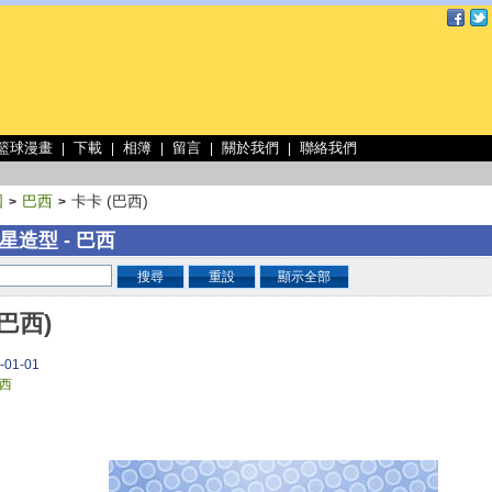
 籃球漫畫
下載
相簿
留言
關於我們
聯絡我們
|
|
|
|
|
國
巴西
卡卡 (巴西)
>
>
星造型 - 巴西
搜尋
重設
顯示全部
(巴西)
-01-01
西