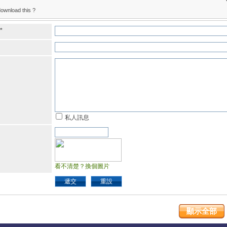
ownload this ?
*
私人訊息
看不清楚？換個圖片
遞交
重設
顯示全部