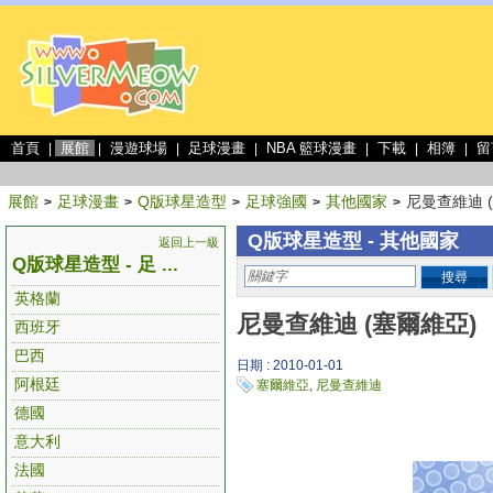
首頁
展館
漫遊球場
足球漫畫
NBA 籃球漫畫
下載
相簿
留
|
|
|
|
|
|
|
展館
足球漫畫
Q版球星造型
足球強國
其他國家
尼曼查維迪 
>
>
>
>
>
Q版球星造型 - 其他國家
返回上一級
Q版球星造型 - 足 ...
搜尋
英格蘭
尼曼查維迪 (塞爾維亞)
西班牙
巴西
日期 : 2010-01-01
阿根廷
塞爾維亞
,
尼曼查維迪
德國
意大利
法國