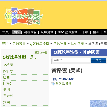
首頁
展館
漫遊球場
足球漫畫
NBA 籃球漫畫
下載
相簿
留
|
|
|
|
|
|
|
展館
足球漫畫
Q版球星造型
足球強國
其他國家
當路雲 (美國
>
>
>
>
>
Q版球星造型 - 其他國家
返回上一級
Q版球星造型 - 足 ...
搜尋
英格蘭
當路雲 (美國)
西班牙
巴西
日期 : 2010-01-01
阿根廷
當路雲
,
美國
德國
意大利
法國