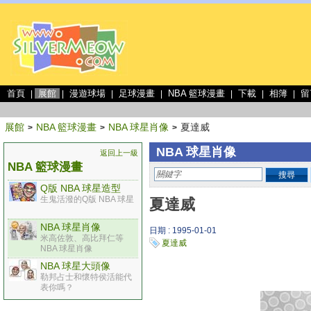
首頁
展館
漫遊球場
足球漫畫
NBA 籃球漫畫
下載
相簿
留
|
|
|
|
|
|
|
展館
NBA 籃球漫畫
NBA 球星肖像
夏達威
>
>
>
NBA 球星肖像
返回上一級
NBA 籃球漫畫
搜尋
Q版 NBA 球星造型
生鬼活潑的Q版 NBA 球星
夏達威
NBA 球星肖像
日期 : 1995-01-01
米高佐敦、高比拜仁等
夏達威
NBA 球星肖像
NBA 球星大頭像
勒邦占士和懷特侯活能代
表你嗎？