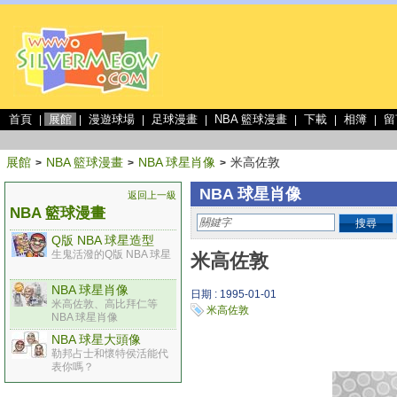
首頁
展館
漫遊球場
足球漫畫
NBA 籃球漫畫
下載
相簿
留
|
|
|
|
|
|
|
展館
NBA 籃球漫畫
NBA 球星肖像
米高佐敦
>
>
>
NBA 球星肖像
返回上一級
NBA 籃球漫畫
搜尋
Q版 NBA 球星造型
生鬼活潑的Q版 NBA 球星
米高佐敦
NBA 球星肖像
日期 : 1995-01-01
米高佐敦、高比拜仁等
米高佐敦
NBA 球星肖像
NBA 球星大頭像
勒邦占士和懷特侯活能代
表你嗎？