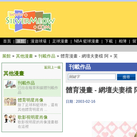
首頁
展館
漫遊球場
足球漫畫
NBA 籃球漫畫
下載
相簿
留
|
|
|
|
|
|
|
展館
其他漫畫
刊載作品
體育漫畫 - 網壇夫妻檔 阿 + 芙
>
>
>
刊載作品
返回上一級
其他漫畫
搜尋
刊載作品
已往在報章和媒體刊載作
體育漫畫 - 網壇夫妻檔 阿
品
體育明星肖像
日期 : 2003-02-16
除了足球和籃球外，還有
其他體育明星肖 ...
歌影視明星肖像
歌影視明星的肖像漫畫都
在這裡