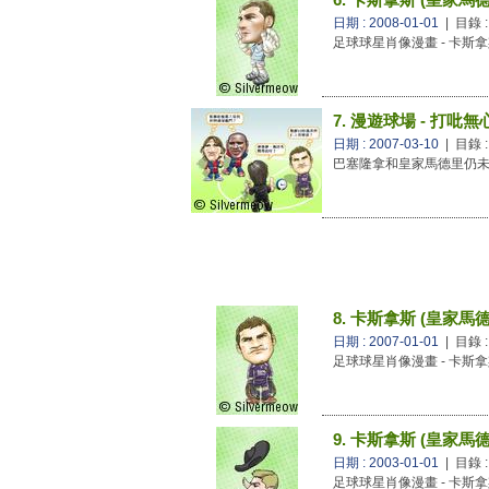
日期 : 2008-01-01
| 目錄 
足球球星肖像漫畫 - 卡斯拿
7. 漫遊球場 - 打吡無
日期 : 2007-03-10
| 目錄 
巴塞隆拿和皇家馬德里仍
8. 卡斯拿斯 (皇家馬德
日期 : 2007-01-01
| 目錄 
足球球星肖像漫畫 - 卡斯拿
9. 卡斯拿斯 (皇家馬德
日期 : 2003-01-01
| 目錄 
足球球星肖像漫畫 - 卡斯拿