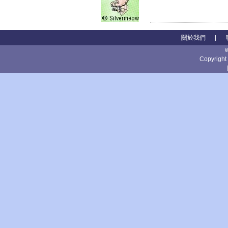
關於我們
|
Copyright