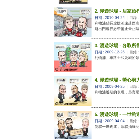
2. 漫遊球場 - 居家
日期 : 2010-04-24
| 目錄 
利物浦雖長途跋涉遠赴西
斯出門遠行必帶備止暈止
3. 漫遊球場 - 各取所
日期 : 2009-12-26
| 目錄 
利物浦、車路士和曼城的
4. 漫遊球場 - 勞心勞
日期 : 2009-04-25
| 目錄 
利物浦近期的表現，另賓
5. 漫遊球場 - 一世夠
日期 : 2009-04-04
| 目錄 
曼聯一世夠運，歐聯抽籤