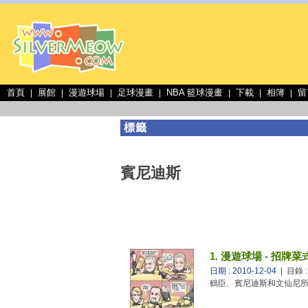
首頁
展館
漫遊球場
足球漫畫
NBA 籃球漫畫
下載
相簿
留
|
|
|
|
|
|
|
標籤
賓尼迪斯
1. 漫遊球場 - 招牌菜
日期 : 2010-12-04
| 目錄 
鶴臣、賓尼迪斯和文仙尼