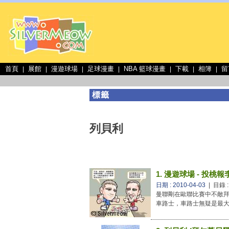
首頁
展館
漫遊球場
足球漫畫
NBA 籃球漫畫
下載
相簿
留
|
|
|
|
|
|
|
標籤
列貝利
1. 漫遊球場 - 投桃報
日期 : 2010-04-03
| 目錄 
曼聯剛在歐聯比賽中不敵
車路士，車路士無疑是最