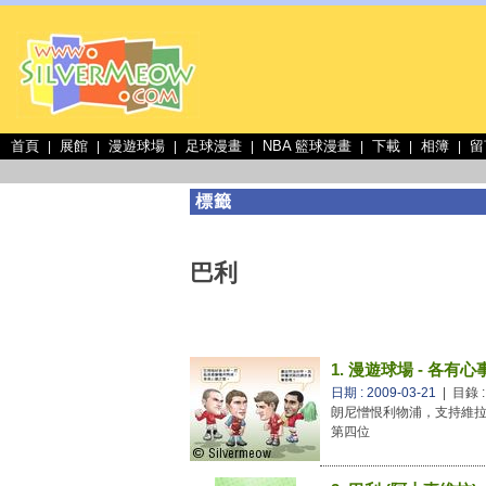
首頁
展館
漫遊球場
足球漫畫
NBA 籃球漫畫
下載
相簿
留
|
|
|
|
|
|
|
標籤
巴利
1. 漫遊球場 - 各有心
日期 : 2009-03-21
| 目錄 
朗尼憎恨利物浦，支持維
第四位