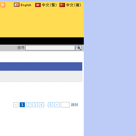
搜寻
<
1
2
3
4
...
6
>
跳转