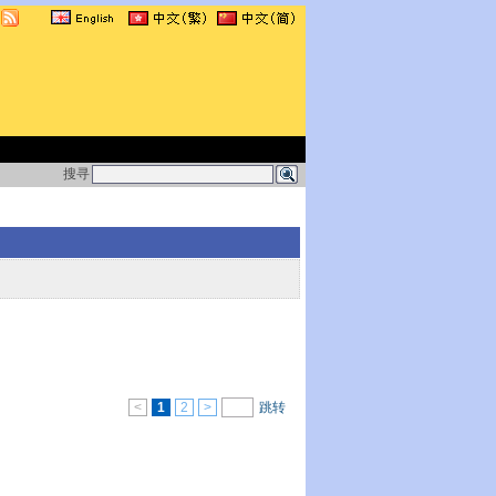
搜寻
<
1
2
>
跳转