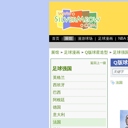
首页
展馆
漫游球场
足球漫画
NBA
|
|
|
|
展馆
足球漫画
Q版球星造型
足球强
>
>
>
Q版球
返回上一级
足球强国
英格兰
法国
西班牙
巴西
阿根廷
德国
意大利
法国