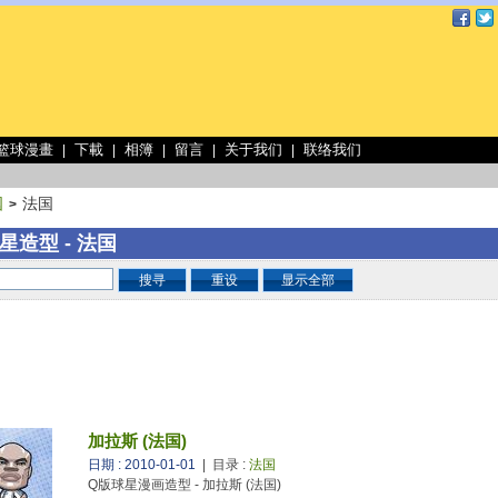
 篮球漫畫
下載
相簿
留言
关于我们
联络我们
|
|
|
|
|
国
法国
>
星造型 - 法国
搜寻
重设
显示全部
加拉斯 (法国)
日期 : 2010-01-01
| 目录 :
法国
Q版球星漫画造型 - 加拉斯 (法国)