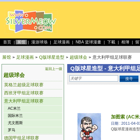
首页
展馆
漫游球场
足球漫画
NBA 篮球漫畫
下載
相簿
留
|
|
|
|
|
|
|
展馆
足球漫画
Q版球星造型
超级球会
意大利甲组足球联赛
>
>
>
>
Q版球星造型 - 意大利甲组
返回上一级
超级球会
搜寻
英格兰超级足球联赛
西班牙甲组足球联赛
意大利甲组足球联赛
AC米兰
国际米兰
加图索 (AC米
尤文图斯
日期 : 2011-04-0
Q版球星漫画造型 -
罗马
德国甲组足球联赛