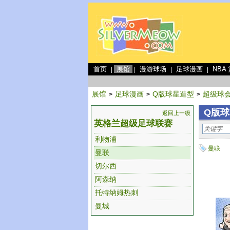
首页
展馆
漫游球场
足球漫画
NBA
|
|
|
|
展馆
足球漫画
Q版球星造型
超级球
>
>
>
Q版球
返回上一级
英格兰超级足球联赛
利物浦
曼联
曼联
切尔西
阿森纳
托特纳姆热刺
曼城