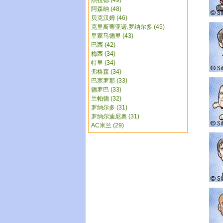
杰拉德 (49)
阿森纳 (48)
贝克汉姆 (46)
克里斯蒂亚诺.罗纳尔多 (45)
皇家马德里 (43)
巴西 (42)
梅西 (34)
特里 (34)
弗格森 (34)
巴塞罗那 (33)
德罗巴 (33)
兰帕德 (32)
罗纳尔多 (31)
罗纳尔迪尼奥 (31)
AC米兰 (29)