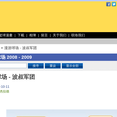
 篮球漫畫
下載
相簿
留言
关于我们
联络我们
|
|
|
|
|
漫游球场 - 波叔军团
>
 2008 - 2009
搜寻
重设
显示全部
场 - 波叔军团
-10-11
杰拉德