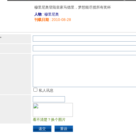
穆里尼奥登陆皇家马德里，梦想能尽揽所有奖杯
人物
: 穆里尼奥
刊载日期
: 2010-08-28
*
私人讯息
看不清楚？换个图片
递交
重设