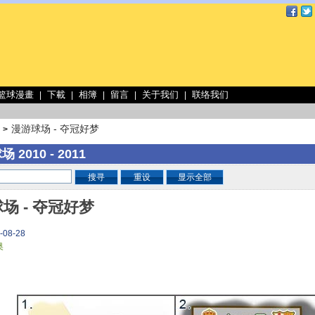
 篮球漫畫
下載
相簿
留言
关于我们
联络我们
|
|
|
|
|
漫游球场 - 夺冠好梦
>
 2010 - 2011
搜寻
重设
显示全部
场 - 夺冠好梦
-08-28
奥