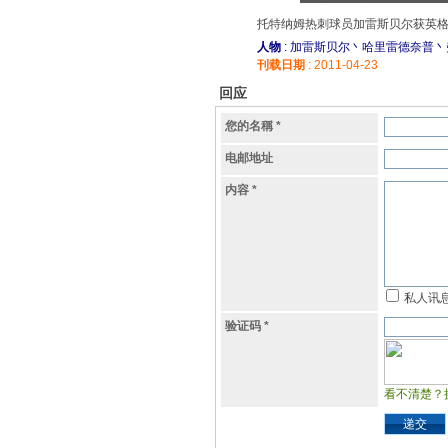
托特纳姆热刺球员加雷斯贝尔获英
人物
: 加雷斯贝尔丶哈里雷德奈普丶
刊载日期
: 2011-04-23
回应
您的名稱
*
电邮地址
内容
*
私人讯
验证码
*
看不清楚？
递交