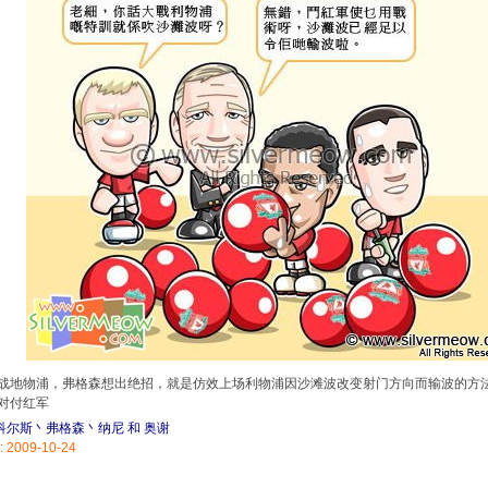
战地物浦，弗格森想出绝招，就是仿效上场利物浦因沙滩波改变射门方向而输波的方
对付红军
斯科尔斯丶弗格森丶纳尼 和 奥谢
: 2009-10-24