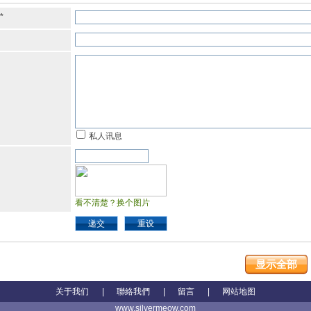
*
私人讯息
看不清楚？换个图片
递交
重设
显示全部
关于我们
|
聯絡我們
|
留言
|
网站地图
www.silvermeow.com