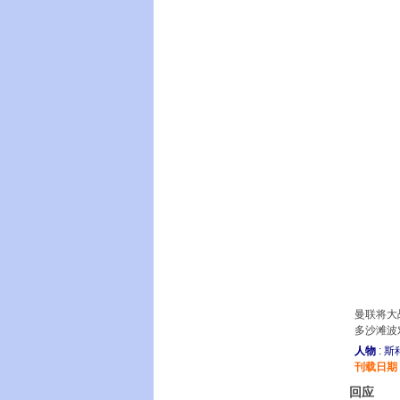
曼联将大
多沙滩波
人物
: 
刊载日期
回应