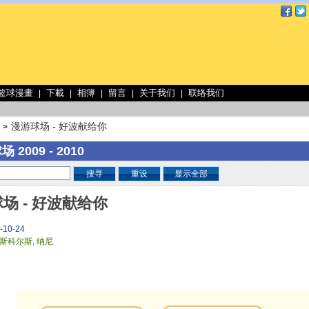
 篮球漫畫
下載
相簿
留言
关于我们
联络我们
|
|
|
|
|
漫游球场 - 好波献给你
>
 2009 - 2010
搜寻
重设
显示全部
场 - 好波献给你
-10-24
斯科尔斯
,
纳尼