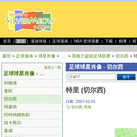
首页
展馆
漫游球场
足球漫画
NBA 篮球漫畫
下載
相簿
留
|
|
|
|
|
|
|
展馆
足球漫画
球星肖像
...
英格兰超级足球联赛
切尔西
特
>
>
>
>
>
>
足球球星肖像 - 切尔西
返回上一级
足球球星肖像 - ...
搜寻
利物浦
特里 (切尔西)
曼联
切尔西
日期 : 2007-01-01
阿森纳
切尔西
,
特里
托特纳姆热刺
纽卡斯尔
曼城