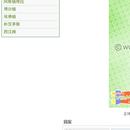
阿斯顿维拉
博尔顿
埃弗顿
朴茨茅斯
西汉姆
足球
回应