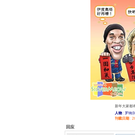
新年大家都
人物
: 罗纳
刊载日期
: 2
回应