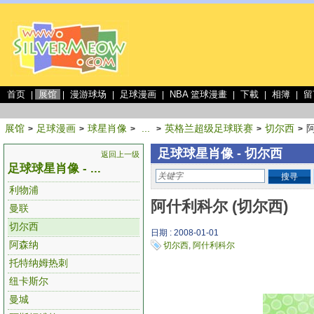
首页
展馆
漫游球场
足球漫画
NBA 篮球漫畫
下載
相簿
留
|
|
|
|
|
|
|
展馆
足球漫画
球星肖像
...
英格兰超级足球联赛
切尔西
>
>
>
>
>
>
足球球星肖像 - 切尔西
返回上一级
足球球星肖像 - ...
搜寻
利物浦
阿什利科尔 (切尔西)
曼联
切尔西
日期 : 2008-01-01
阿森纳
切尔西
,
阿什利科尔
托特纳姆热刺
纽卡斯尔
曼城