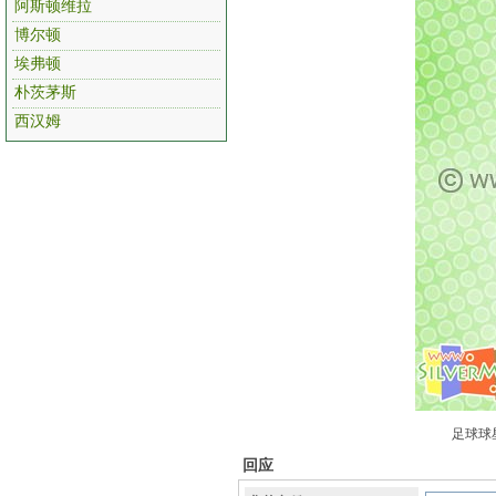
阿斯顿维拉
博尔顿
埃弗顿
朴茨茅斯
西汉姆
足球球星
回应