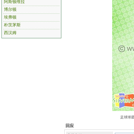
阿斯顿维拉
博尔顿
埃弗顿
朴茨茅斯
西汉姆
足球球星
回应