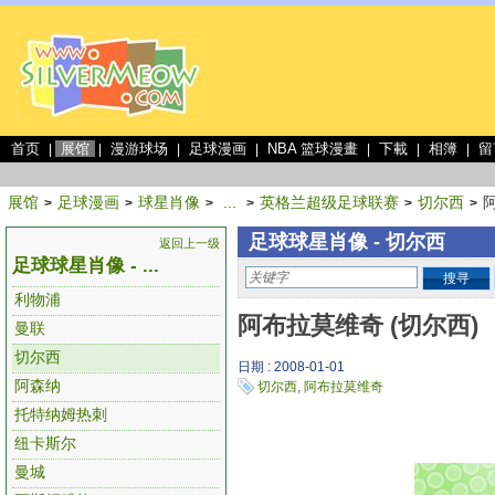
首页
展馆
漫游球场
足球漫画
NBA 篮球漫畫
下載
相簿
留
|
|
|
|
|
|
|
展馆
足球漫画
球星肖像
...
英格兰超级足球联赛
切尔西
>
>
>
>
>
>
足球球星肖像 - 切尔西
返回上一级
足球球星肖像 - ...
搜寻
利物浦
阿布拉莫维奇 (切尔西)
曼联
切尔西
日期 : 2008-01-01
阿森纳
切尔西
,
阿布拉莫维奇
托特纳姆热刺
纽卡斯尔
曼城