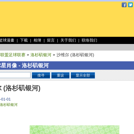
 篮球漫畫
下載
相簿
留言
关于我们
联络我们
|
|
|
|
|
大联盟足球联赛
洛杉矶银河
沙维尔 (洛杉矶银河)
>
>
星肖像 - 洛杉矶银河
搜寻
重设
显示全部
 (洛杉矶银河)
-01-01
洛杉矶银河