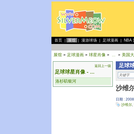
首页
展馆
漫游球场
足球漫画
NBA
|
|
|
|
展馆
足球漫画
球星肖像
...
美国
>
>
>
>
足球球
返回上一级
足球球星肖像 - ...
洛杉矶银河
沙维尔
日期 : 2008
沙维尔
,