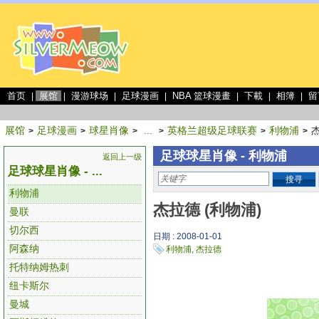
首页
展馆
漫游球场
足球漫画
NBA 篮球漫畫
下載
相簿
留
|
|
|
|
|
|
|
展馆
足球漫画
球星肖像
...
英格兰超级足球联赛
利物浦
杰
>
>
>
>
>
>
足球球星肖像 - 利物浦
返回上一级
足球球星肖像 - ...
搜寻
利物浦
杰拉德 (利物浦)
曼联
切尔西
日期 : 2008-01-01
阿森纳
利物浦
,
杰拉德
托特纳姆热刺
纽卡斯尔
曼城