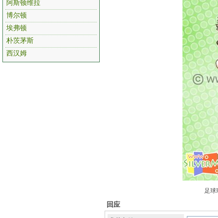
阿斯顿维拉
博尔顿
埃弗顿
朴茨茅斯
西汉姆
足球
回应