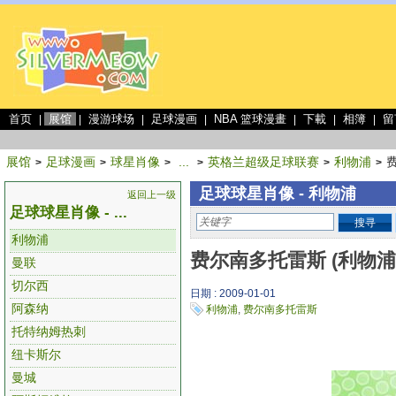
首页
展馆
漫游球场
足球漫画
NBA 篮球漫畫
下載
相簿
留
|
|
|
|
|
|
|
展馆
足球漫画
球星肖像
...
英格兰超级足球联赛
利物浦
>
>
>
>
>
>
足球球星肖像 - 利物浦
返回上一级
足球球星肖像 - ...
搜寻
利物浦
费尔南多托雷斯 (利物浦
曼联
切尔西
日期 : 2009-01-01
阿森纳
利物浦
,
费尔南多托雷斯
托特纳姆热刺
纽卡斯尔
曼城