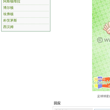
阿斯顿维拉
博尔顿
埃弗顿
朴茨茅斯
西汉姆
足球球星肖
回应