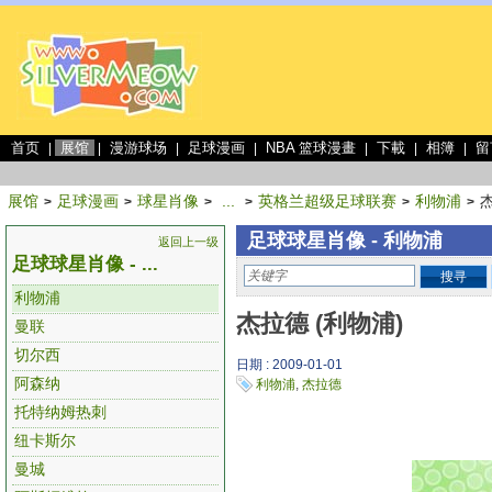
首页
展馆
漫游球场
足球漫画
NBA 篮球漫畫
下載
相簿
留
|
|
|
|
|
|
|
展馆
足球漫画
球星肖像
...
英格兰超级足球联赛
利物浦
杰
>
>
>
>
>
>
足球球星肖像 - 利物浦
返回上一级
足球球星肖像 - ...
搜寻
利物浦
杰拉德 (利物浦)
曼联
切尔西
日期 : 2009-01-01
阿森纳
利物浦
,
杰拉德
托特纳姆热刺
纽卡斯尔
曼城