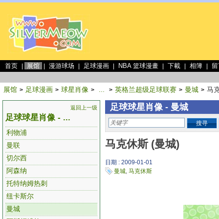
首页
展馆
漫游球场
足球漫画
NBA 篮球漫畫
下載
相簿
留
|
|
|
|
|
|
|
展馆
足球漫画
球星肖像
...
英格兰超级足球联赛
曼城
马克
>
>
>
>
>
>
足球球星肖像 - 曼城
返回上一级
足球球星肖像 - ...
搜寻
利物浦
马克休斯 (曼城)
曼联
切尔西
日期 : 2009-01-01
阿森纳
曼城
,
马克休斯
托特纳姆热刺
纽卡斯尔
曼城