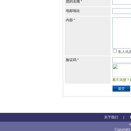
您的名稱
*
电邮地址
内容
*
私人讯
验证码
*
看不清楚？
递交
关于我们
|
Copyright