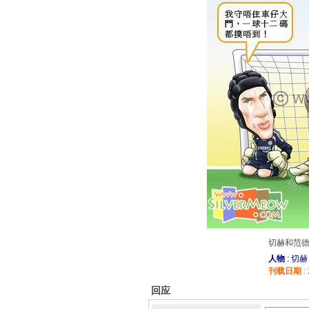
切赫和范德
人物
: 切
刊载日期
:
回应