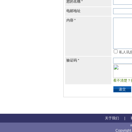
您的名稱
*
电邮地址
内容
*
私人讯
验证码
*
看不清楚？
递交
关于我们
|
Copyright