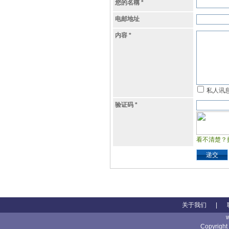
您的名稱
*
电邮地址
内容
*
私人讯
验证码
*
看不清楚？
递交
关于我们
|
Copyright