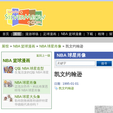
首页
展馆
漫游球场
足球漫画
NBA 篮球漫畫
下載
相簿
留
|
|
|
|
|
|
|
展馆
NBA 篮球漫画
NBA 球星肖像
凯文约翰逊
>
>
>
NBA 球星肖像
返回上一级
NBA 篮球漫画
搜寻
Q版 NBA 球星造型
生鬼活泼的Q版 NBA 球星
凯文约翰逊
NBA 球星肖像
日期 : 1995-01-01
迈克尔乔丹丶科比布莱恩
凯文约翰逊
特等 NBA 球星肖像
NBA 球星大头像
勒布朗詹姆斯和德怀特霍
华德能代表你吗？