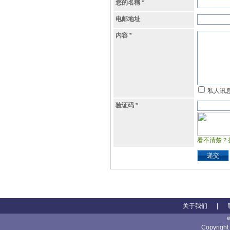
您的名稱
*
电邮地址
内容
*
私人讯
验证码
*
看不清楚？
递交
关于我们
|
Copyright