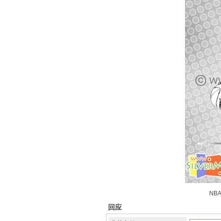
NB
回应