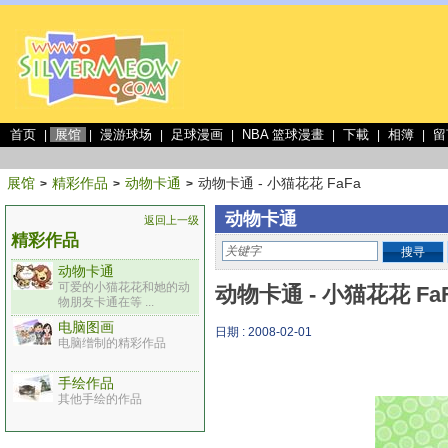
首页
展馆
漫游球场
足球漫画
NBA 篮球漫畫
下載
相簿
留
|
|
|
|
|
|
|
展馆
精彩作品
动物卡通
动物卡通 - 小猫花花 FaFa
>
>
>
动物卡通
返回上一级
精彩作品
搜寻
动物卡通
可爱的小猫花花和她的动
动物卡通 - 小猫花花 Fa
物朋友卡通在等 ...
电脑图画
日期 : 2008-02-01
电脑缯制的精彩作品
手绘作品
其他手绘的作品