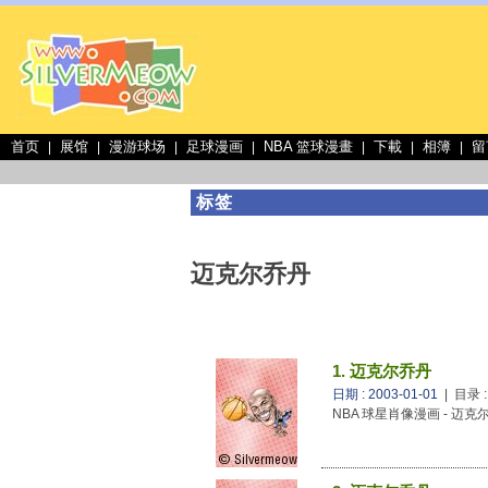
首页
展馆
漫游球场
足球漫画
NBA 篮球漫畫
下載
相簿
留
|
|
|
|
|
|
|
标签
迈克尔乔丹
1. 迈克尔乔丹
日期 : 2003-01-01
| 目录 
NBA 球星肖像漫画 - 迈克