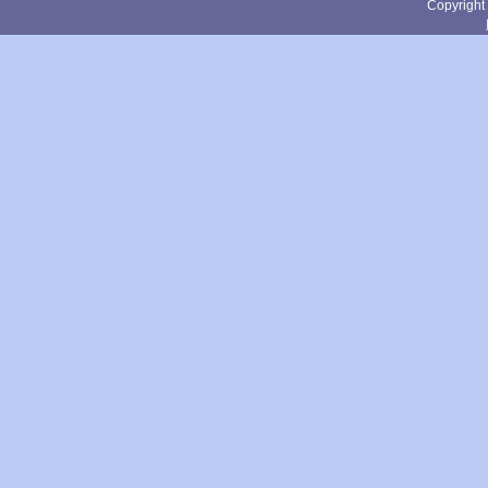
Copyright