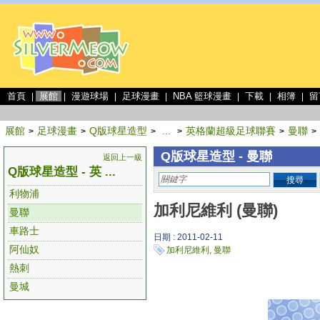
首頁
展館
漫遊球場
足球漫畫
NBA 籃球漫畫
下載
相簿
留
|
|
|
|
|
|
|
展館
足球漫畫
Q版球星造型
...
英格蘭超級足球聯賽
曼聯
>
>
>
>
>
>
Q版球星造型 - 曼聯
返回上一級
Q版球星造型 - 英 ...
搜尋
利物浦
加利尼維利 (曼聯)
曼聯
車路士
日期 : 2011-02-11
阿仙奴
加利尼維利
,
曼聯
熱刺
曼城